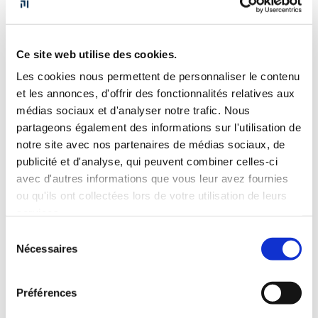
n’hésitez pas à verser une contribution à la mesure
de vos moyens.
CHF 10.- / CHF 25.- / CHF 50.- / ou
autre selon votre souhait
.
Ce site web utilise des cookies.
Paiement e-banking
Les cookies nous permettent de personnaliser le contenu
et les annonces, d'offrir des fonctionnalités relatives aux
CH72 0024 0240 2993 8200 P
médias sociaux et d'analyser notre trafic. Nous
ECOLE MOSER SA
partageons également des informations sur l'utilisation de
CHEMIN DE LA MONTAGNE 81 8
notre site avec nos partenaires de médias sociaux, de
1224 CHENE-BOUGERIES
publicité et d'analyse, qui peuvent combiner celles-ci
Merci de rajouter « Don MOL » dans les informations
avec d'autres informations que vous leur avez fournies
supplémentaires.
ou qu'ils ont collectées lors de votre utilisation de leurs
services.
Sélection
Nécessaires
du
consentement
Préférences